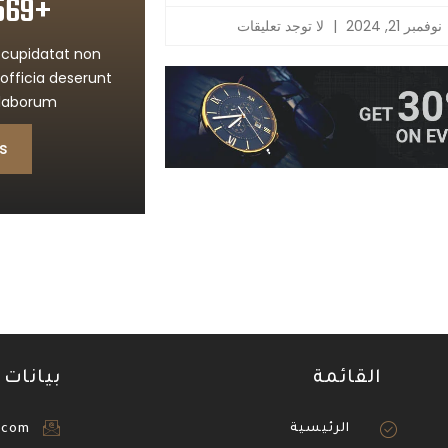
+569 2316 2156
نوفمبر 21, 2024
لا توجد تعليقات
 cupidatat non
 officia deserunt
 laborum.
s
القائمة
بيانات 
الرئيسية
.com