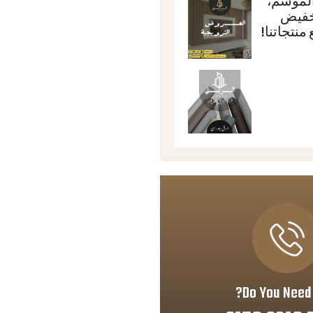
لموسم،
خفيض
Do You Need 