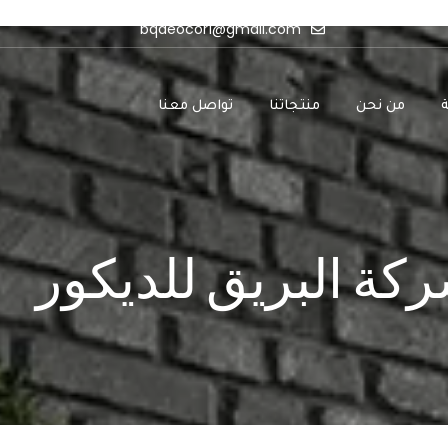
bqdeocor1@gmail.com
ة
من نحن
منتجاتنا
تواصل معنا
كة البريق للديكور